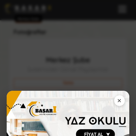
Merkez Şube
Fotoğraflar
Merkez Şube
Şubemizden Görsel Paylaşımlar
Tümü
Etkinlikler
×
Sınavlar
Binalar ve Sınıflar
Kadromuz
Broşür & Kampanya Görselleri