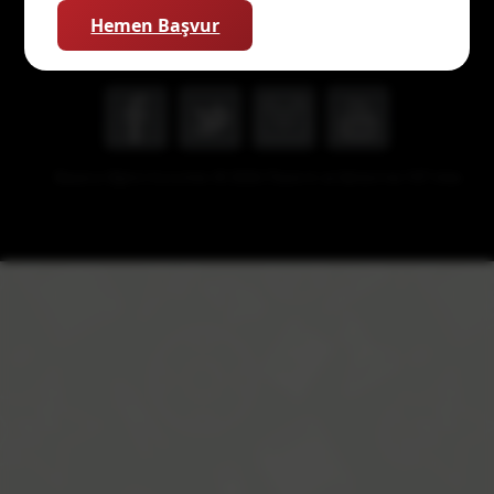
Hemen Başvur
Başarıcı Eğitim Kurumları © 2026 | Tasarım ve Geliştirme YGT Web