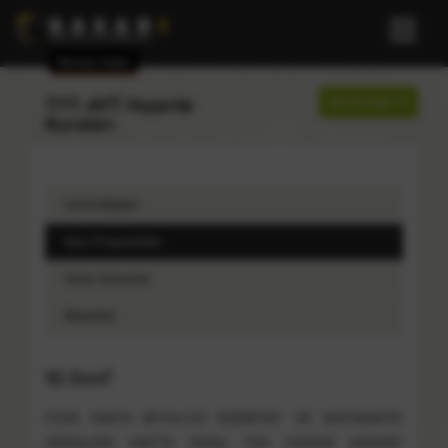
Merkez Şube
Şimdi Kayıt Ol
TYT-AYT Hazırlık
Kursları
Genel Bilgiler
Kurs Programları
Sınav Sonuçları
Başarılar
10.Sınıf
FİZİK KİMYA BİYOLOJİ EDEBİYAT VE MATEMATİK
DERSLERİ HAFTA SONU TEK GÜNDE MAARİF