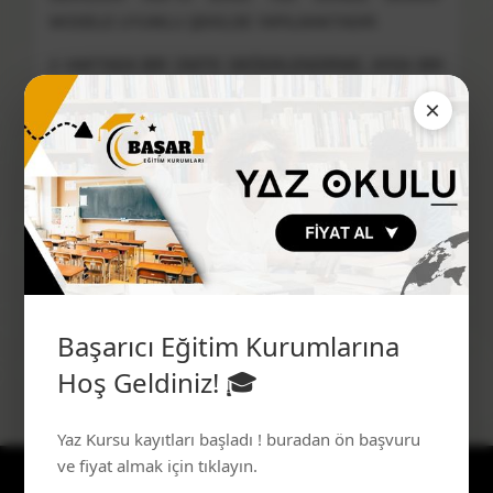
MODELE UYUMLU ŞEKİLDE YAPILMAKTADIR.
2 HAFTADA BİR ÜNİTE DEĞERLENDİRME, AYDA BİR
GENEL DENEMELER YAPILARAK ÖĞRENCİ
×
GELİŞİMLERİ TAKİP EDİLMEKTEDİR.
MAARİF MODELE UYGUN REHBERLİK ANLAYŞIYLA
HER ÖĞRENCİMİZE BİRE BİR REBERLİK HİZMETİ
SUNULMAKTADIR.
Başarıcı Eğitim Kurumlarına
Hoş Geldiniz! 🎓
Yaz Kursu kayıtları başladı ! buradan ön başvuru
ve fiyat almak için tıklayın.